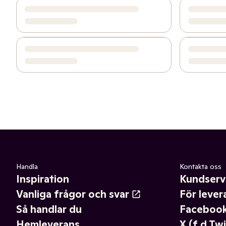
Handla
Kontakta oss
Inspiration
Kundserv
Vanliga frågor och svar
För lever
Så handlar du
Faceboo
Hemleverans
X (f.d Twi