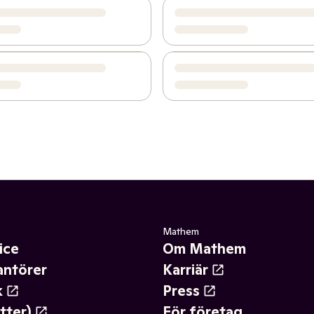
Mathem
ice
Om Mathem
antörer
Karriär
k
Press
tter)
För företag