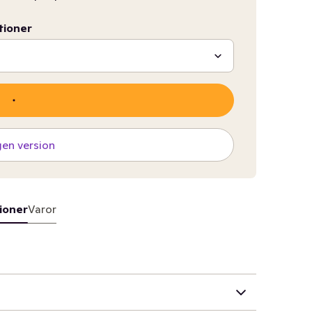
tioner
gen version
ioner
Varor