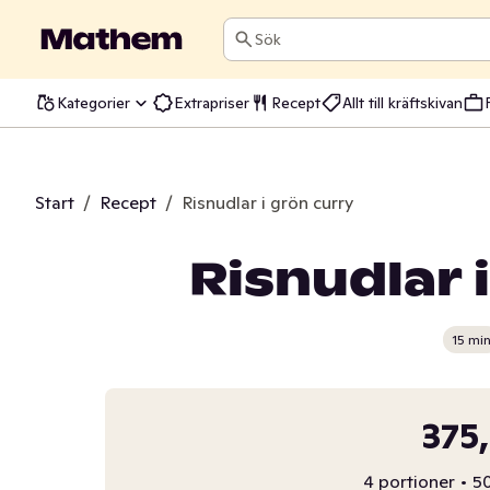
Sök
Kategorier
Extrapriser
Recept
Allt till kräftskivan
Start
/
Recept
/
Risnudlar i grön curry
Risnudlar 
15 mi
375
4 portioner
•
50