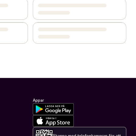
Appar
Skanna med telefonkameran för att