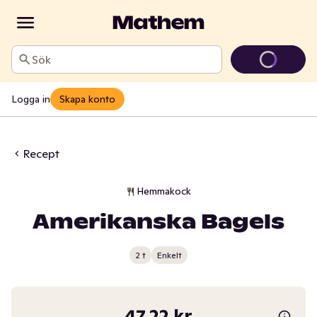
Sök
Logga in
Skapa konto
Recept
Hemmakock
Amerikanska Bagels
2 t
Enkelt
47,22 kr