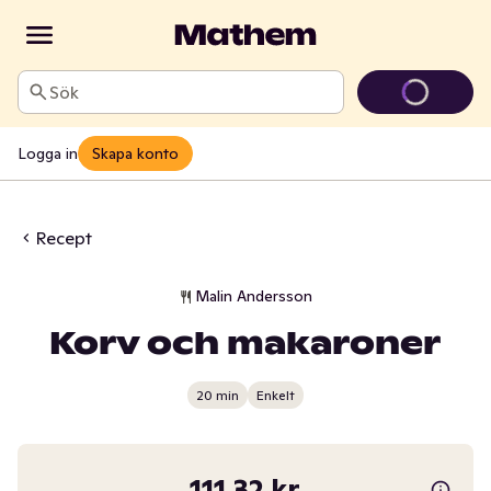
Sök
Logga in
Skapa konto
Recept
Malin Andersson
Korv och makaroner
20 min
Enkelt
111,32 kr