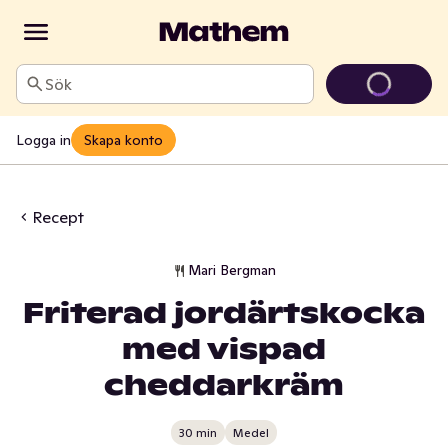
Sök
Logga in
Skapa konto
Recept
Mari Bergman
Friterad jordärtskocka
med vispad
cheddarkräm
30 min
Medel