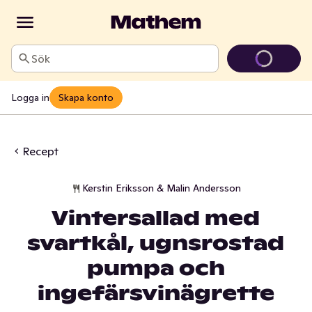
Sök
Logga in
Skapa konto
Recept
Kerstin Eriksson & Malin Andersson
Vintersallad med
svartkål, ugnsrostad
pumpa och
ingefärsvinägrette