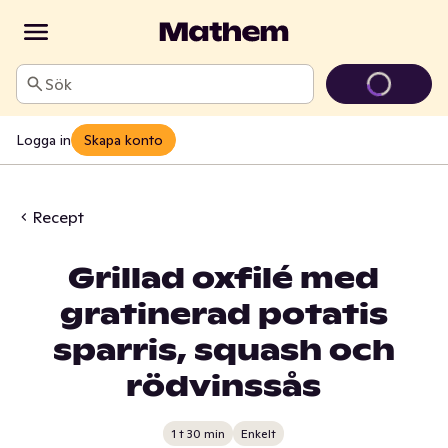
Sök
Logga in
Skapa konto
Recept
Grillad oxfilé med
gratinerad potatis
sparris, squash och
rödvinssås
1 t 30 min
Enkelt