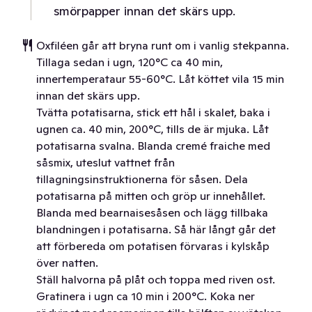
smörpapper innan det skärs upp.
Oxfiléen går att bryna runt om i vanlig stekpanna.
Tillaga sedan i ugn, 120°C ca 40 min,
innertemperataur 55-60°C. Låt köttet vila 15 min
innan det skärs upp.
Tvätta potatisarna, stick ett hål i skalet, baka i
ugnen ca. 40 min, 200°C, tills de är mjuka. Låt
potatisarna svalna. Blanda cremé fraiche med
såsmix, uteslut vattnet från
tillagningsinstruktionerna för såsen. Dela
potatisarna på mitten och gröp ur innehållet.
Blanda med bearnaisesåsen och lägg tillbaka
blandningen i potatisarna. Så här långt går det
att förbereda om potatisen förvaras i kylskåp
över natten.
Ställ halvorna på plåt och toppa med riven ost.
Gratinera i ugn ca 10 min i 200°C. Koka ner