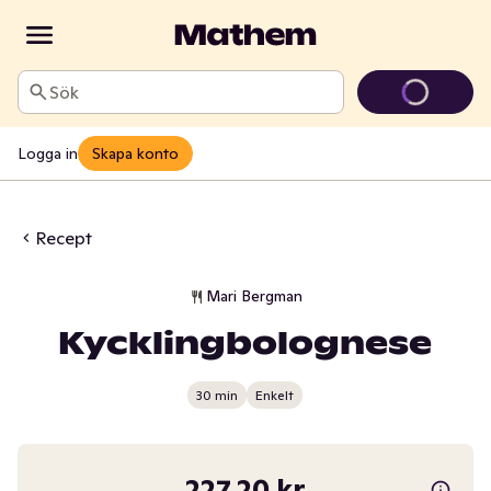
Sök
Logga in
Skapa konto
Recept
Mari Bergman
Kycklingbolognese
30 min
Enkelt
227,20 kr