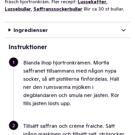
fräsch hjortronkräm. Fler recept:
Lussekatter
,
Lussebullar
,
Saffranssockerbullar
Blir ca 30 st bullar.
Ingredienser
Instruktioner
1
Blanda ihop hjortronkrämen. Mortla
saffranet tillsammans med någon nypa
socker, så att pistillerna finfördelas. Häll
ner den rumsvarma mjölken i
degblandaren och smula ner jästen. Rör
tills jästen lösts upp.
2
Tillsätt saffran och crème fraiche. Sätt
igång maskinen och tillsätt salt, strösocker