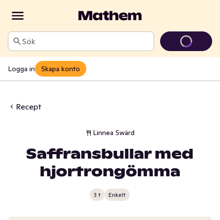
Sök
Logga in
Skapa konto
Recept
Linnea Swärd
Saffransbullar med
hjortrongömma
3 t
Enkelt