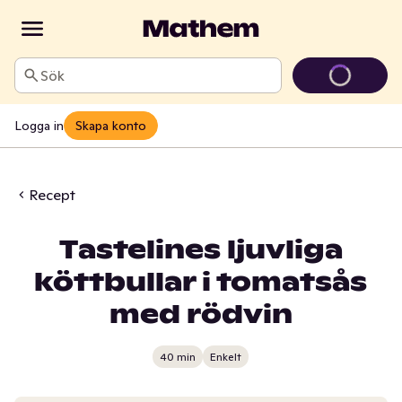
Sök
Logga in
Skapa konto
Recept
Tastelines ljuvliga
köttbullar i tomatsås
med rödvin
40 min
Enkelt