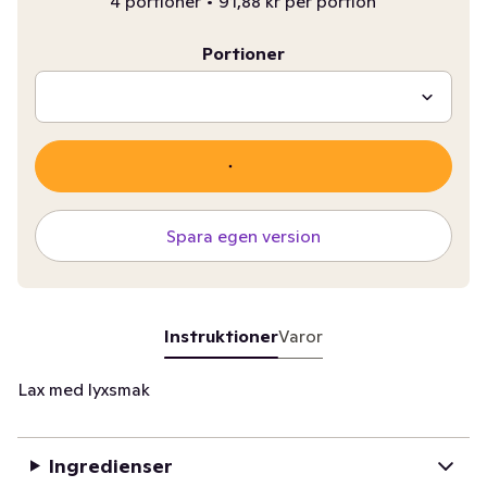
4 portioner
•
91,88 kr per portion
Portioner
Spara egen version
Instruktioner
Varor
Lax med lyxsmak
Ingredienser