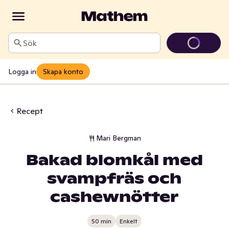
Sök
Logga in
Skapa konto
Recept
Mari Bergman
Bakad blomkål med
svampfräs och
cashewnötter
50 min
Enkelt