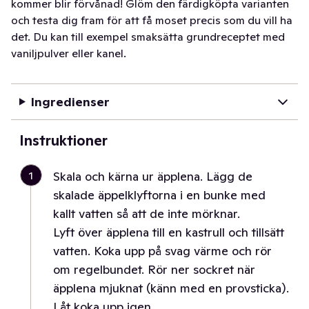
kommer blir förvånad! Glöm den färdigköpta varianten
och testa dig fram för att få moset precis som du vill ha
det. Du kan till exempel smaksätta grundreceptet med
vaniljpulver eller kanel.
Ingredienser
Instruktioner
1
Skala och kärna ur äpplena. Lägg de
skalade äppelklyftorna i en bunke med
kallt vatten så att de inte mörknar.
Lyft över äpplena till en kastrull och tillsätt
vatten. Koka upp på svag värme och rör
om regelbundet. Rör ner sockret när
äpplena mjuknat (känn med en provsticka).
Låt koka upp igen.