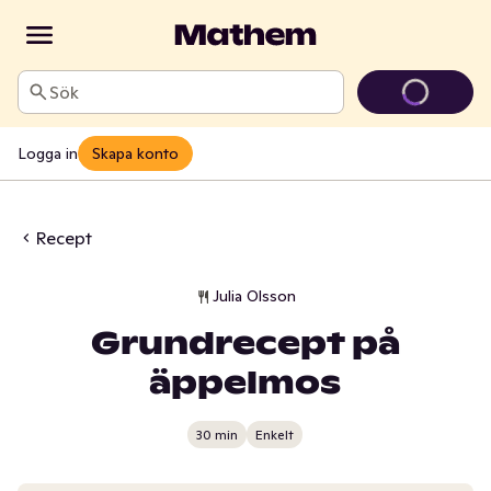
Sök
Logga in
Skapa konto
Recept
Julia Olsson
Grundrecept på
äppelmos
30 min
Enkelt