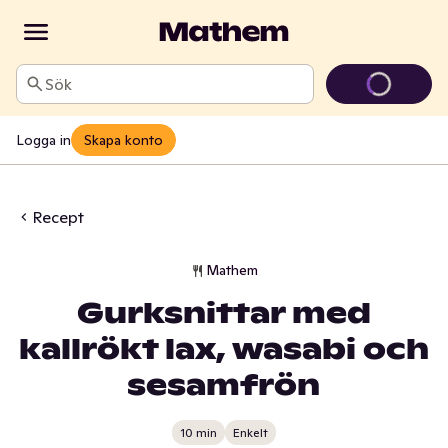
Sök
Logga in
Skapa konto
Recept
Mathem
Gurksnittar med
kallrökt lax, wasabi och
sesamfrön
10 min
Enkelt