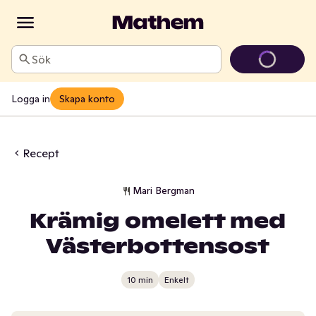
Sök
Logga in
Skapa konto
Recept
Mari Bergman
Krämig omelett med
Västerbottensost
10 min
Enkelt