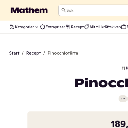
Sök
Kategorier
Extrapriser
Recept
Allt till kräftskivan
Start
/
Recept
/
Pinocchiotårta
K
Pinocc
3 t
189