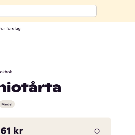
För företag
okbok
hiotårta
Medel
,61 kr