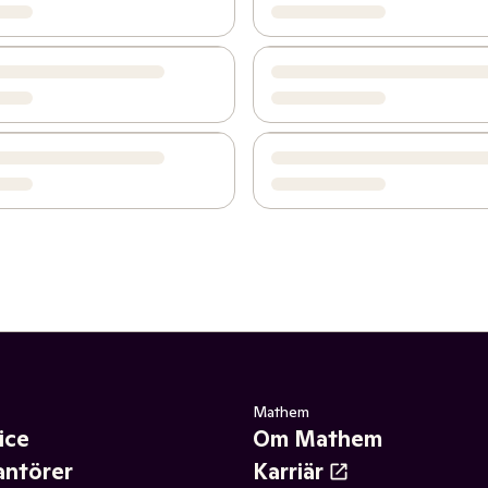
Mathem
ice
Om Mathem
antörer
Karriär