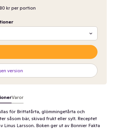
80 kr per portion
tioner
gen version
ioner
Varor
llas för Brittatårta, glömmingetårta och
er såsom bär, skivad frukt eller sylt. Receptet
v Linus Larsson. Boken ger ut av Bonnier Fakta