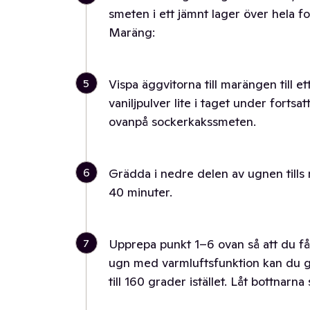
smeten i ett jämnt lager över hela f
Maräng:
5
Vispa äggvitorna till marängen till et
vaniljpulver lite i taget under fortsa
ovanpå sockerkakssmeten.
6
Grädda i nedre delen av ugnen tills 
40 minuter.
7
Upprepa punkt 1–6 ovan så att du få
ugn med varmluftsfunktion kan du 
till 160 grader istället. Låt bottnarna 