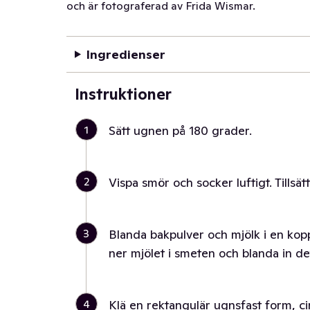
och är fotograferad av Frida Wismar.
Ingredienser
Instruktioner
1
Sätt ugnen på 180 grader.
2
Vispa smör och socker luftigt. Tillsät
3
Blanda bakpulver och mjölk i en kop
ner mjölet i smeten och blanda in det
4
Klä en rektangulär ugnsfast form, c