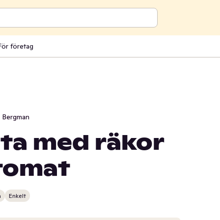
För företag
i Bergman
ta med räkor
tomat
n
Enkelt