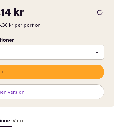
,14 kr
,38 kr per portion
tioner
gen version
ioner
Varor