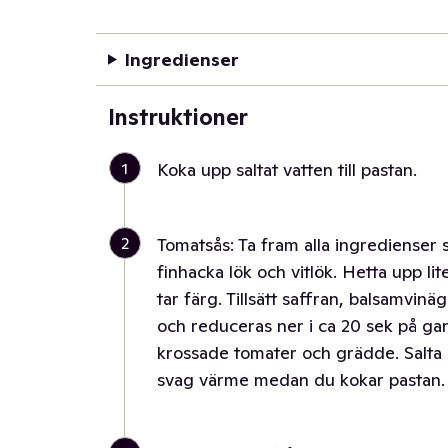
Ingredienser
Instruktioner
1
Koka upp saltat vatten till pastan.
2
Tomatsås: Ta fram alla ingredienser 
finhacka lök och vitlök. Hetta upp lit
tar färg. Tillsätt saffran, balsamvin
och reduceras ner i ca 20 sek på g
krossade tomater och grädde. Salta 
svag värme medan du kokar pastan.