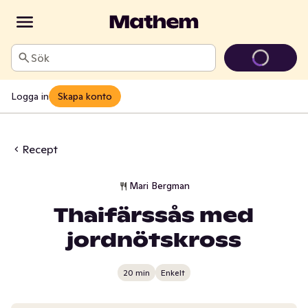
Sök
Logga in
Skapa konto
Recept
Mari Bergman
Thaifärssås med
jordnötskross
20 min
Enkelt