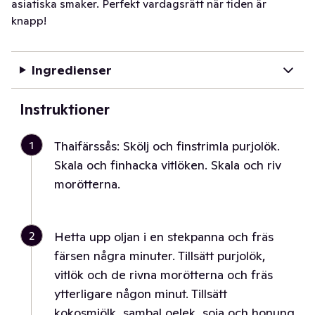
asiatiska smaker. Perfekt vardagsrätt när tiden är
knapp!
Ingredienser
Instruktioner
1
Thaifärssås: Skölj och finstrimla purjolök.
Skala och finhacka vitlöken. Skala och riv
morötterna.
2
Hetta upp oljan i en stekpanna och fräs
färsen några minuter. Tillsätt purjolök,
vitlök och de rivna morötterna och fräs
ytterligare någon minut. Tillsätt
kokosmjölk, sambal oelek, soja och honung