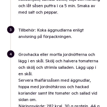
och låt såsen puttra i ca 5 min. Smaka av
med salt och peppar.
3
Tillbehör: Koka äggnudlarna enligt
anvisning på förpackningen.
4
Grovhacka eller mortla jordnötterna och
lägg i en skål. Skölj och halvera tomaterna
och skölj och strimla salladen. Lägg upp i
en skål.
Servera thaifärssåsen med äggnudlar,
toppa med jordnötskross och hackad
koriander samt lite tomater och sallad vid
sidan om.
Näringsvärde: 782 kcal, 30 g protein, 44 g