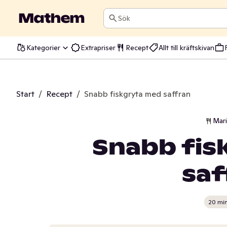
Sök
Kategorier
Extrapriser
Recept
Allt till kräftskivan
Start
/
Recept
/
Snabb fiskgryta med saffran
Mar
Snabb fis
saf
20 mi