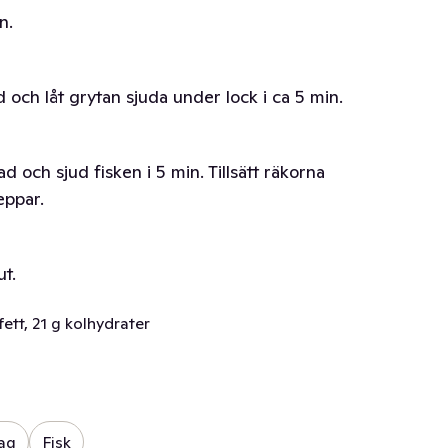
n.
 och låt grytan sjuda under lock i ca 5 min.
ad och sjud fisken i 5 min. Tillsätt räkorna
eppar.
ut.
ett, 21 g kolhydrater
ag
Fisk