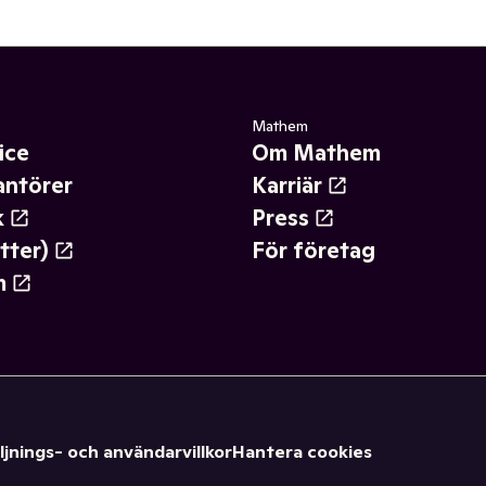
Mathem
ice
Om Mathem
antörer
Karriär
k
Press
tter)
För företag
m
ljnings- och användarvillkor
Hantera cookies