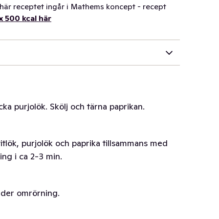
t här receptet ingår i Mathems koncept - recept
x 500 kcal här
cka purjolök. Skölj och tärna paprikan.
 vitlök, purjolök och paprika tillsammans med
ing i ca 2-3 min.
under omrörning.