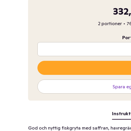
332
2 portioner
•
76
Por
Spara e
Instrukt
God och nyttig fiskgryta med saffran, havregräd