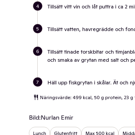
4
Tillsätt vitt vin och låt puttra i ca 2 mi
5
Tillsätt vatten, havregrädde och fond
6
Tillsätt tinade torskbitar och timjanbl
och smaka av grytan med salt och p
7
Häll upp fiskgrytan i skålar. Ät och nj
Näringsvärde: 499 kcal, 50 g protein, 23 g f
Bild:
Nurlan Emir
Lunch
Glutenfritt
Max 500 kcal
Midd