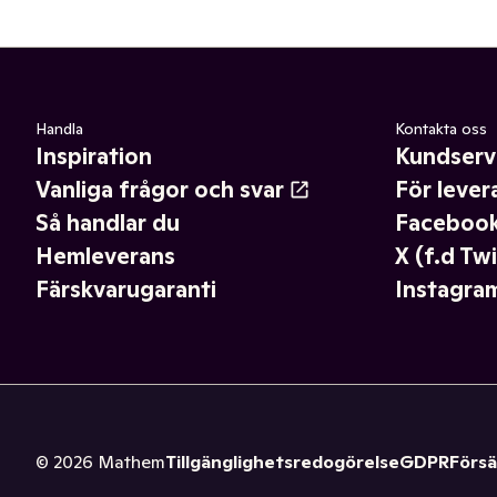
Handla
Kontakta oss
Inspiration
Kundserv
Vanliga frågor och svar
För lever
Så handlar du
Faceboo
Hemleverans
X (f.d Twi
Färskvarugaranti
Instagra
©
2026
Mathem
Tillgänglighetsredogörelse
GDPR
Försä