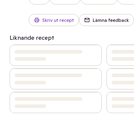
Skriv ut recept
Lämna feedback
Liknande recept