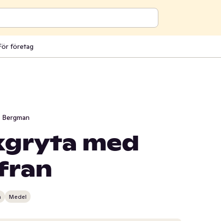
För företag
i Bergman
kgryta med
fran
n
Medel