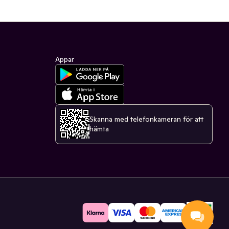
Appar
Skanna med telefonkameran för att
hämta