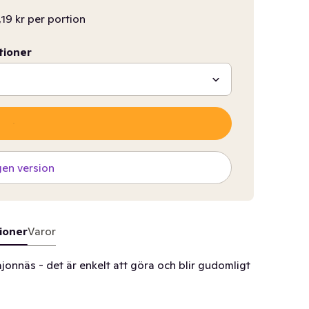
,19 kr per portion
tioner
gen version
ioner
Varor
onnäs - det är enkelt att göra och blir gudomligt