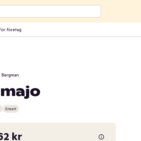
För företag
i Bergman
imajo
n
Enkelt
62 kr