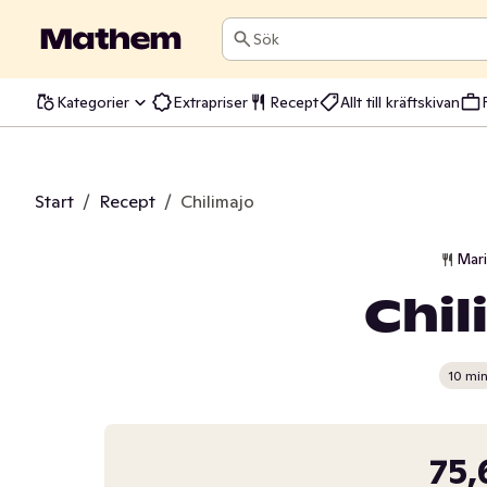
Sök
Kategorier
Extrapriser
Recept
Allt till kräftskivan
Start
/
Recept
/
Chilimajo
Mar
Chil
10 mi
75,