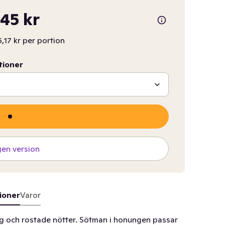
,45 kr
5,17 kr per portion
tioner
gen version
ioner
Varor
g och rostade nötter. Sötman i honungen passar