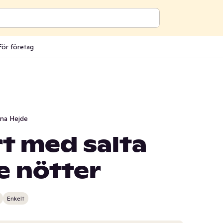
För företag
ina Hejde
 med salta
e nötter
Enkelt