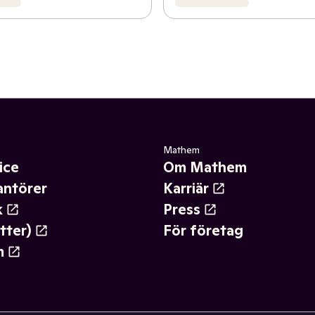
Mathem
ice
Om Mathem
antörer
Karriär
k
Press
tter)
För företag
m