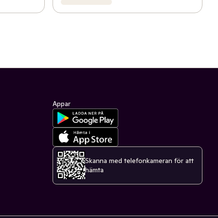
Appar
Skanna med telefonkameran för att
hämta