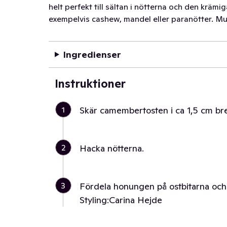
helt perfekt till sältan i nötterna och den krämi
exempelvis cashew, mandel eller paranötter. M
Ingredienser
Instruktioner
1
Skär camembertosten i ca 1,5 cm bred
2
Hacka nötterna.
3
Fördela honungen på ostbitarna och s
Styling:Carina Hejde