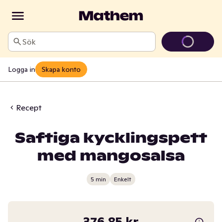
Sök
Logga in
Skapa konto
Recept
Saftiga kycklingspett
med mangosalsa
5 min
Enkelt
376,85 kr