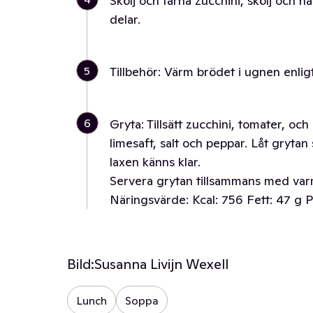
Skölj och tärna zucchini, skölj och ha
delar.
5
Tillbehör: Värm brödet i ugnen enlig
6
Gryta: Tillsätt zucchini, tomater, och
limesaft, salt och peppar. Låt grytan
laxen känns klar.
Servera grytan tillsammans med var
Näringsvärde: Kcal: 756 Fett: 47 g P
Bild:
Susanna Livijn Wexell
Lunch
Soppa