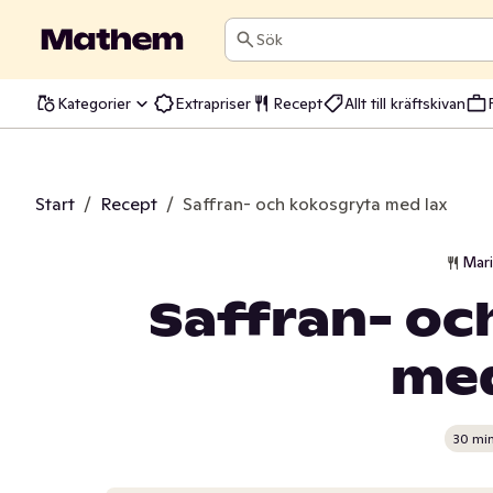
Sök
Kategorier
Extrapriser
Recept
Allt till kräftskivan
Start
/
Recept
/
Saffran- och kokosgryta med lax
Mar
Saffran- oc
med
30 mi