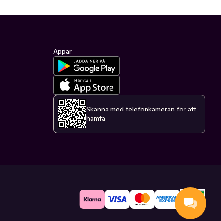
Appar
Skanna med telefonkameran för att
hämta