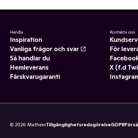
Handla
Kontakta oss
Inspiration
Kundserv
Vanliga frågor och svar
För lever
Så handlar du
Faceboo
Hemleverans
X (f.d Twi
Färskvarugaranti
Instagra
©
2026
Mathem
Tillgänglighetsredogörelse
GDPR
Försä