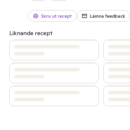
Skriv ut recept
Lämna feedback
Liknande recept