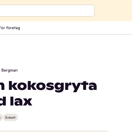
För företag
i Bergman
h kokosgryta
 lax
n
Enkelt