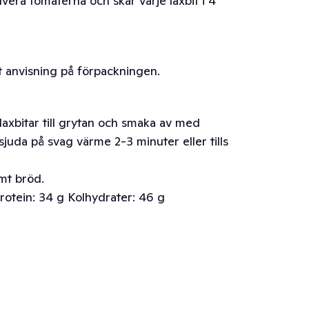
lvera tomaterna och skär varje laxbit i 4
t anvisning på förpackningen.
 laxbitar till grytan och smaka av med
 sjuda på svag värme 2-3 minuter eller tills
mt bröd.
rotein: 34 g Kolhydrater: 46 g