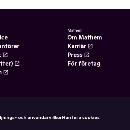
Mathem
ice
Om Mathem
antörer
Karriär
k
Press
tter)
För företag
m
ljnings- och användarvillkor
Hantera cookies