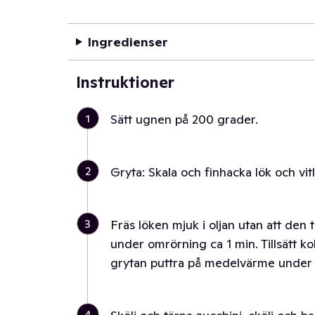
Ingredienser
Instruktioner
1
Sätt ugnen på 200 grader.
2
Gryta: Skala och finhacka lök och vi
3
Fräs löken mjuk i oljan utan att den t
under omrörning ca 1 min. Tillsätt k
grytan puttra på medelvärme under 
4