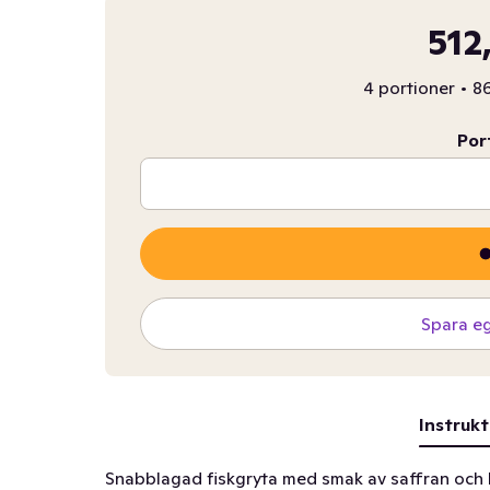
512
4 portioner
•
86
Por
Spara e
Instrukt
Snabblagad fiskgryta med smak av saffran och 