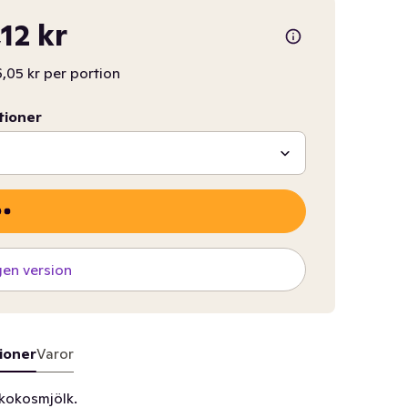
,12 kr
,05 kr per portion
tioner
gen version
ioner
Varor
kokosmjölk.