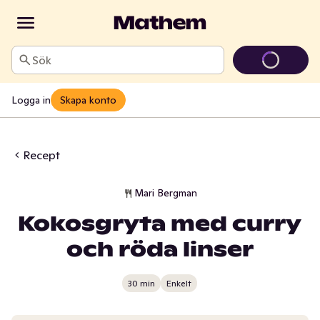
Sök
Logga in
Skapa konto
Recept
Mari Bergman
Kokosgryta med curry
och röda linser
30 min
Enkelt