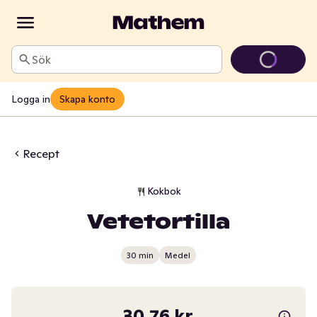
Sök
Logga in
Skapa konto
Recept
Kokbok
Vetetortilla
30 min
Medel
30,76 kr