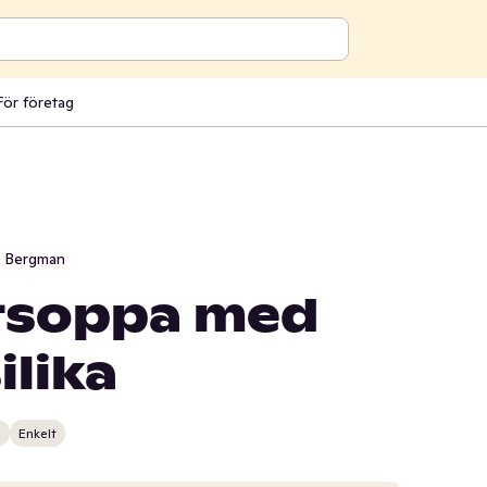
För företag
i Bergman
tsoppa med
ilika
n
Enkelt