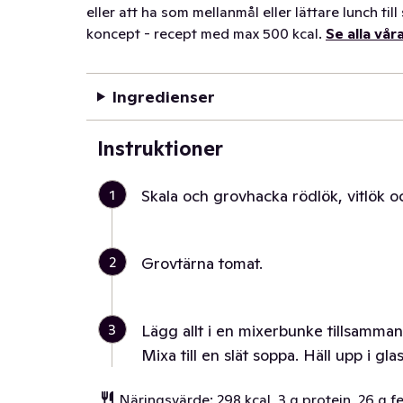
eller att ha som mellanmål eller lättare lunch ti
koncept - recept med max 500 kcal.
Se alla vå
Ingredienser
Instruktioner
1
Skala och grovhacka rödlök, vitlök o
2
Grovtärna tomat.
3
Lägg allt i en mixerbunke tillsammans
Mixa till en slät soppa. Häll upp i gla
Näringsvärde: 298 kcal, 3 g protein, 26 g fe