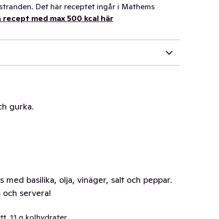
ll stranden. Det här receptet ingår i Mathems
ra recept med max 500 kcal här
ch gurka.
 med basilika, olja, vinäger, salt och peppar.
s och servera!
tt, 11 g kolhydrater