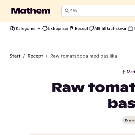
Sök
Kategorier
Extrapriser
Recept
Allt till kräftskivan
Start
/
Recept
/
Raw tomatsoppa med basilika
Mar
Raw toma
bas
15 mi