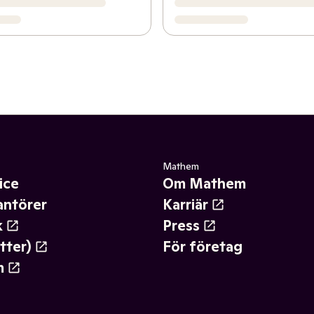
Mathem
ice
Om Mathem
antörer
Karriär
k
Press
tter)
För företag
m