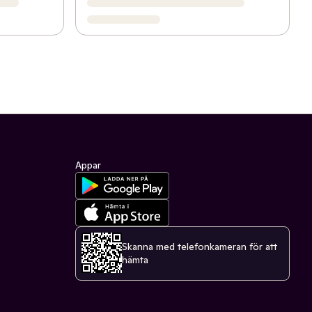
Appar
Skanna med telefonkameran för att
hämta