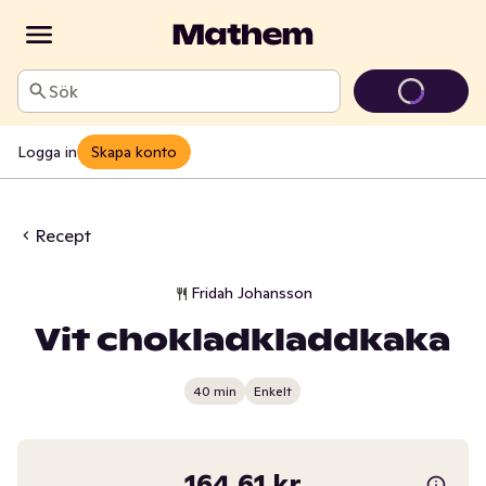
Sök
Logga in
Skapa konto
Recept
Fridah Johansson
Vit chokladkladdkaka
40 min
Enkelt
164,61 kr