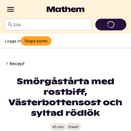
Sök
Logga in
Skapa konto
Recept
Smörgåstårta med
rostbiff,
Västerbottensost och
syltad rödlök
45 min
Enkelt