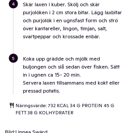
4
Skär laxen i kuber. Skölj och skär
purjolöken i 2 cm stora bitar. Lägg laxbitar
och purjolök i en ugnsfast form och strö
över kantareller, lingon, timjan, salt,
svartpeppar och krossade enbär.
5
Koka upp grädde och mjölk med
buljongen och slå sedan över fisken. Sätt
in i ugnen ca 15- 20 min.
Servera laxen tillsammans med kokt eller
pressad potatis.
Näringsvärde: 732 KCAL 34 G PROTEIN 45 G
FETT 38 G KOLHYDRATER
Bild:
Linnea Swärd