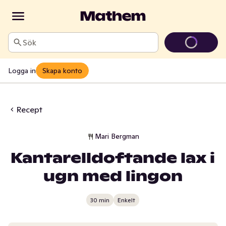
Sök
Logga in
Skapa konto
Recept
Mari Bergman
Kantarelldoftande lax i
ugn med lingon
30 min
Enkelt