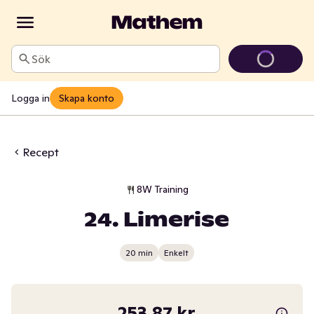
Sök
Logga in
Skapa konto
Recept
8W Training
24. Limerise
20 min
Enkelt
253,87 kr