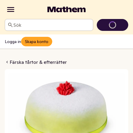
Sök
Logga in
Skapa konto
årta Grön 12-bit
Färska tårtor & efterrätter