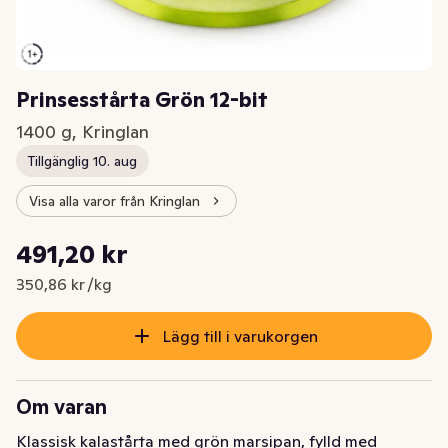
Prinsesstårta Grön 12-bit
1400 g, Kringlan
Tillgänglig 10. aug
Visa alla varor från Kringlan
Styckpris: 350,86 kr /kg
491,20 kr
Nuvarande pris är: 491,20 kr
350,86 kr /kg
Lägg till i varukorgen
Om varan
Klassisk kalastårta med grön marsipan, fylld med 