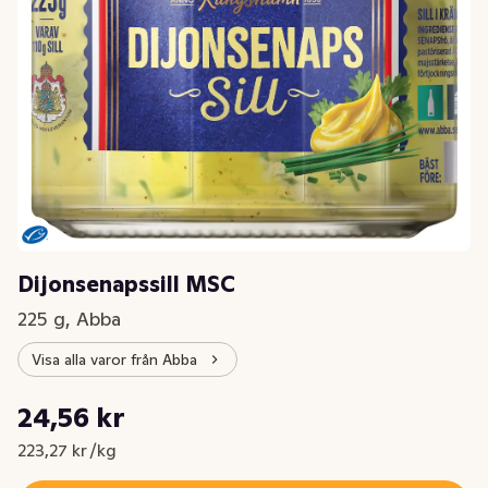
Dijonsenapssill MSC
225 g, Abba
Visa alla varor från Abba
Styckpris: 223,27 kr /kg
24,56 kr
Nuvarande pris är: 24,56 kr
223,27 kr /kg