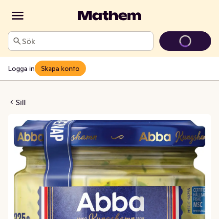
Sök
Logga in
Skapa konto
enapssill MSC
Sill