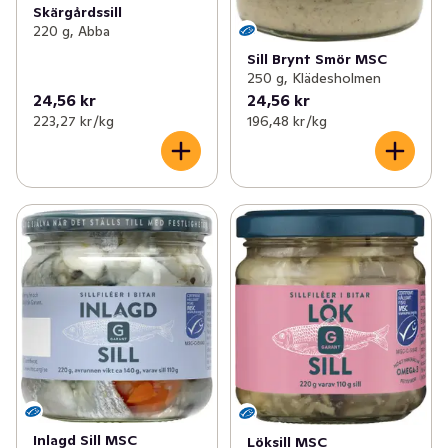
Skärgårdssill
220 g, Abba
Sill Brynt Smör MSC
250 g, Klädesholmen
24,56 kr
24,56 kr
223,27 kr /kg
196,48 kr /kg
Inlagd Sill MSC
Löksill MSC