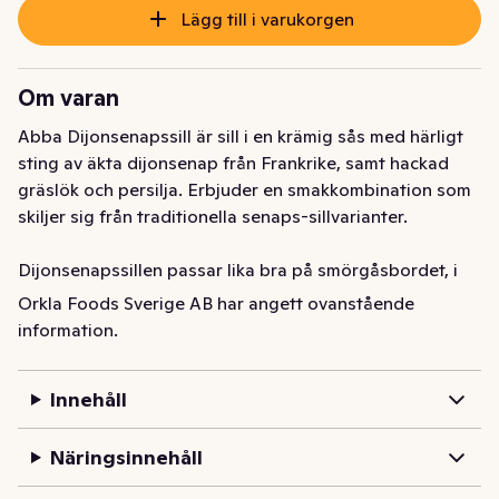
Lägg till i varukorgen
Om varan
Abba Dijonsenapssill är sill i en krämig sås med härligt 
sting av äkta dijonsenap från Frankrike, samt hackad 
gräslök och persilja. Erbjuder en smakkombination som 
skiljer sig från traditionella senaps-sillvarianter.

Dijonsenapssillen passar lika bra på smörgåsbordet, i 
potatissalladen som den gör i moderna rätter och som 
Orkla Foods Sverige AB har angett ovanstående
en del av kreativa förrätter. Dess breda och tillgängliga 
information.
smak gör den till en favorit på midsommar, jul, påsk eller 
som ett läckert inslag i vardagen.
Innehåll
Näringsinnehåll