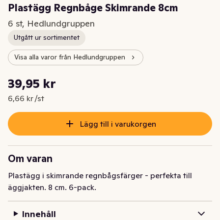
Plastägg Regnbåge Skimrande 8cm
6 st, Hedlundgruppen
Utgått ur sortimentet
Visa alla varor från Hedlundgruppen
Styckpris: 6,66 kr /st
39,95 kr
Nuvarande pris är: 39,95 kr
6,66 kr /st
Lägg till i varukorgen
Om varan
Plastägg i skimrande regnbågsfärger - perfekta till 
äggjakten. 8 cm. 6-pack.
Innehåll