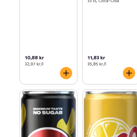
33 cl, Coca-Cola
10,88 kr
11,83 kr
32,97 kr /l
35,85 kr /l