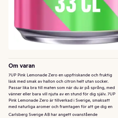
Om varan
7UP Pink Lemonade Zero en uppfriskande och fruktig 
läsk med smak av hallon och citron helt utan socker. 

Passar lika bra till maten som när du är på språng, med 
vänner eller bara vill njuta av en stund för dig själv. 7UP 
Pink Lemonade Zero är tillverkad i Sverige, smaksatt 
med naturliga aromer och framtagen för att ge dig en 
upplevelse som både känns och smakar lite mer.

Carlsberg Sverige AB har angett ovanstående