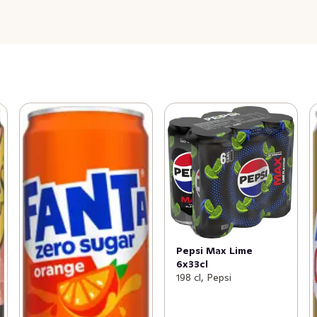
Pepsi Max Lime
6x33cl
198 cl, Pepsi