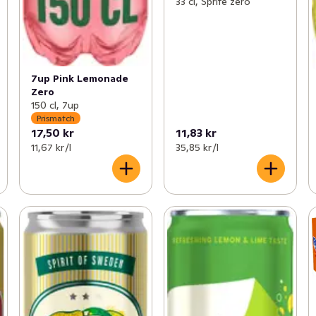
33 cl, Sprite zero
7up Pink Lemonade
Zero
150 cl, 7up
Prismatch
17,50 kr
11,83 kr
11,67 kr /l
35,85 kr /l