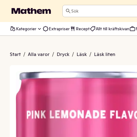
Sök
Kategorier
Extrapriser
Recept
Allt till kräftskivan
k Lemonade Zero
Start
/
Alla varor
/
Dryck
/
Läsk
/
Läsk liten