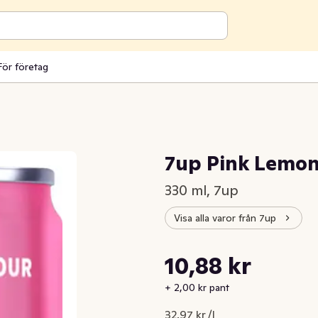
För företag
7up Pink Lemon
330 ml, 7up
Visa alla varor från 7up
Styckpris: 32,97 kr /l
10,88 kr
Nuvarande pris är: 10,88 kr
+ 2,00 kr pant
32,97 kr /l