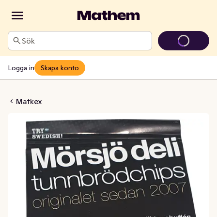
Sök
Logga in
Skapa konto
dchips Nachos
Matkex