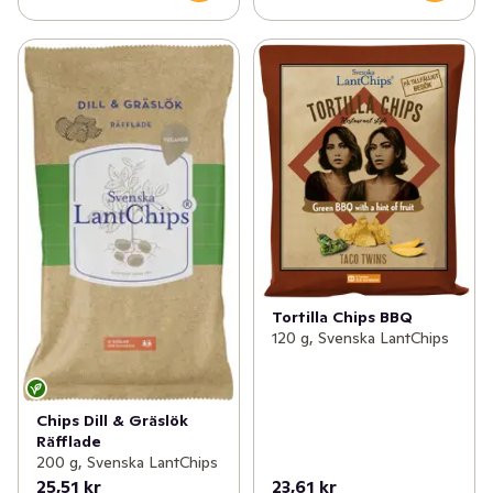
Tortilla Chips BBQ
120 g, Svenska LantChips
Chips Dill & Gräslök
Räfflade
200 g, Svenska LantChips
25,51 kr
23,61 kr