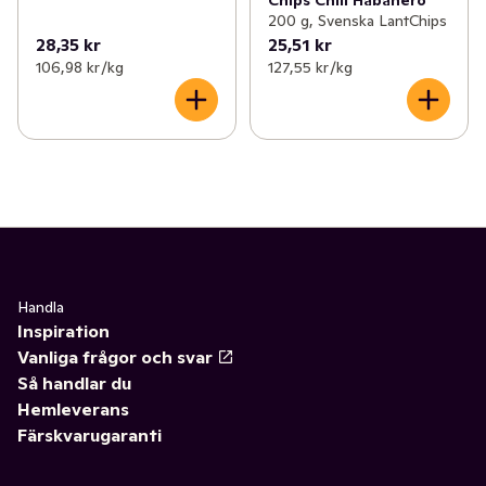
200 g, Svenska LantChips
28,35 kr
25,51 kr
106,98 kr /kg
127,55 kr /kg
Handla
Inspiration
Vanliga frågor och svar
Så handlar du
Hemleverans
Färskvarugaranti