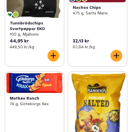
Nachos Chips
475 g, Santa Maria
Tunnbrödschips
Svartpeppar EKO
100 g, Mjälloms
44,95 kr
32,13 kr
449,50 kr /kg
67,64 kr /kg
Matkex Ranch
74 g, Göteborgs Kex