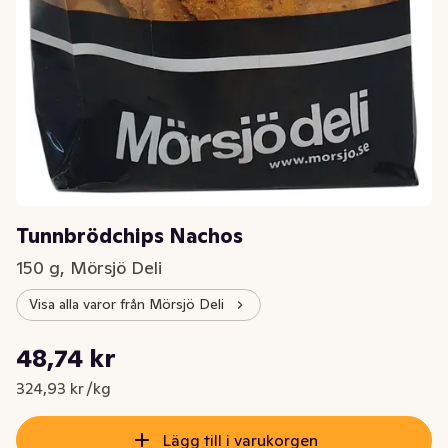
Tunnbrödchips Nachos
150 g, Mörsjö Deli
Visa alla varor från Mörsjö Deli
Styckpris: 324,93 kr /kg
48,74 kr
Nuvarande pris är: 48,74 kr
324,93 kr /kg
Lägg till i varukorgen