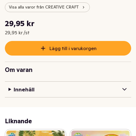
Visa alla varor från CREATIVE CRAFT
Styckpris: 29,95 kr /st
29,95 kr
Nuvarande pris är: 29,95 kr
29,95 kr /st
Lägg till i varukorgen
Om varan
Innehåll
Liknande