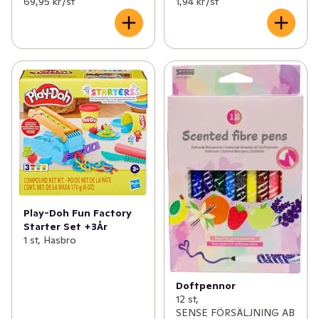
69,95 kr /st
1,94 kr /st
Play-Doh Fun Factory
Starter Set +3År
1 st, Hasbro
Doftpennor
12 st,
SENSE FÖRSÄLJNING AB