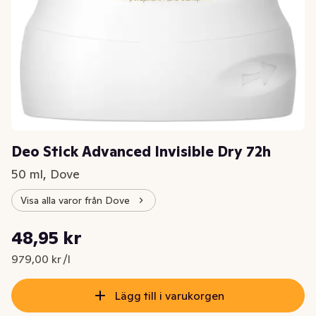
Deo Stick Advanced Invisible Dry 72h
50 ml, Dove
Visa alla varor från Dove
Styckpris: 979,00 kr /l
48,95 kr
Nuvarande pris är: 48,95 kr
979,00 kr /l
Lägg till i varukorgen