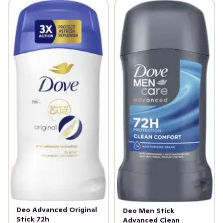
mjuk, len och skyddad.

Dove 72h Advanced Care Invisible Dry Antiperspirant 
Deo Stick är ultrafuktande och innehåller pro-ceramide. 
Pro-ceramide ger näring åt den känsliga huden i 
armhålan och kan stödja hudens förnyelseprocess – för 
synligt närda och mjuka armhålor. Fuktgivarna verkar 
genom att stärka hudens fuktbarriär och låsa hudens 
yttre barriär, för att bevara fukten djupare in i huden 
och förhindra att den avdunstar.

Applicera Dove 72h Advanced Care Invisible Dry 
Antiperspirant Deo Stick på ren, torr hud. Håll ena 
armen ovanför huvudet och applicera i lätta cirklar på 
armhålan. Upprepa under den andra armen.

Oavsett om du letar efter en Deo Stick som håller dig 
fräsch och väldoftande hela dagen, en duschkräm som 
Deo Advanced Original
Deo Men Stick
Stick 72h
Advanced Clean
återfuktar huden eller ett skonsamt schampo, är Dove 