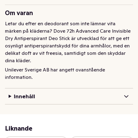
Om varan
Letar du efter en deodorant som inte lämnar vita 
märken på kläderna? Dove 72h Advanced Care Invisible 
Dry Antiperspirant Deo Stick är utvecklad för att ge ett 
osynligt antiperspirantskydd för dina armhålor, med en 
delikat doft av vit freesia, samtidigt som den skyddar 
dina kläder.

Unilever Sverige AB har angett ovanstående
Den är tillverkad med vår effektiva Advanced Care-
information.
formula och ger dig den Dove-vård du litar på, med 
kraftfullt skydd som är snällt mot huden och håller lukt 
Innehåll
och svett borta i upp till 72 timmar.

Denna antiperspiranta deodorant är noggrant 
sammansatt för att vara snäll mot dina känsliga 
armhålor. Den innehåller 0 % alkohol och ger bästa 
Liknande
möjliga vård även efter rakning, så att huden känns 