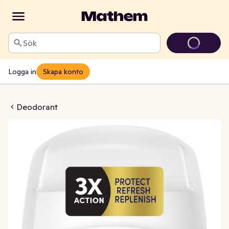
Sök
Logga in
Skapa konto
nced Invisible Dry 72h
Deodorant