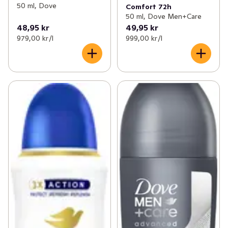
50 ml, Dove
Comfort 72h
produkterna utformade för att ta hand om och skydda 
50 ml, Dove Men+Care
din hud och ditt hår.

48,95 kr
49,95 kr
979,00 kr /l
999,00 kr /l
Globalt testar Dove inte på djur och är godkänd som 
PETA Cruelty-Free.