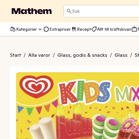
Sök
Kategorier
Extrapriser
Recept
Allt till kräftskivan
pinnar Kids Mix
Start
/
Alla varor
/
Glass, godis & snacks
/
Glass
/
S