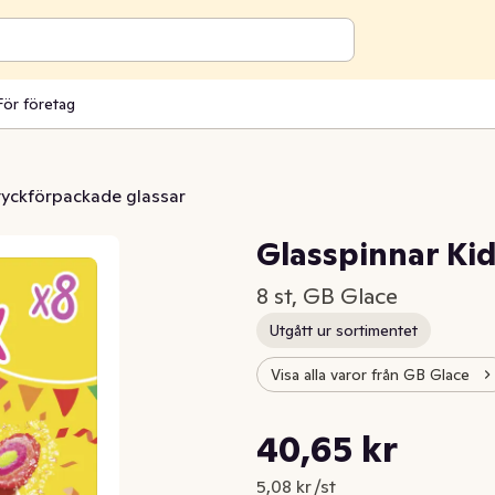
För företag
tyckförpackade glassar
Glasspinnar Ki
8 st, GB Glace
Utgått ur sortimentet
Visa alla varor från GB Glace
Styckpris: 5,08 kr /st
40,65 kr
Nuvarande pris är: 40,65 kr
5,08 kr /st