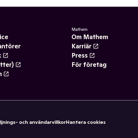
Mathem
ice
Om Mathem
antörer
Karriär
k
Press
tter)
För företag
m
ljnings- och användarvillkor
Hantera cookies