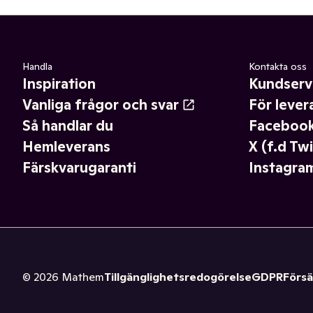
Handla
Kontakta oss
Inspiration
Kundserv
Vanliga frågor och svar
För lever
Så handlar du
Faceboo
Hemleverans
X (f.d Twi
Färskvarugaranti
Instagra
©
2026
Mathem
Tillgänglighetsredogörelse
GDPR
Försä