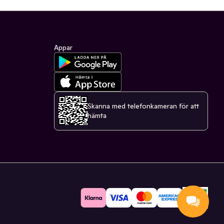
Appar
Skanna med telefonkameran för att
hämta