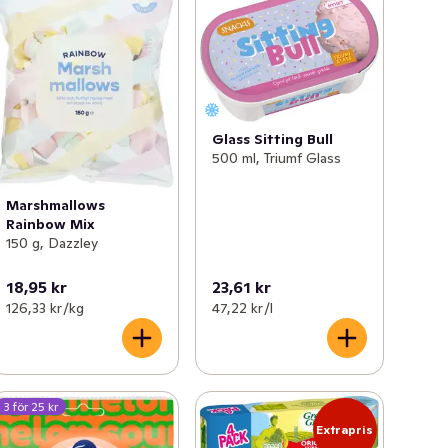
Glass Sitting Bull
500 ml, Triumf Glass
Marshmallows
Rainbow Mix
150 g, Dazzley
18,95 kr
23,61 kr
126,33 kr /kg
47,22 kr /l
3 för 25 kr
Extrapris