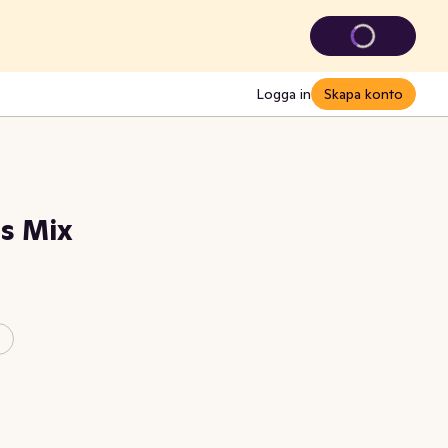
Logga in
Skapa konto
ds Mix