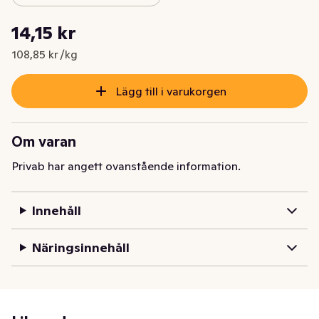
Styckpris: 108,85 kr /kg
14,15 kr
Nuvarande pris är: 14,15 kr
108,85 kr /kg
Lägg till i varukorgen
Om varan
Privab har angett ovanstående information.
Innehåll
Näringsinnehåll