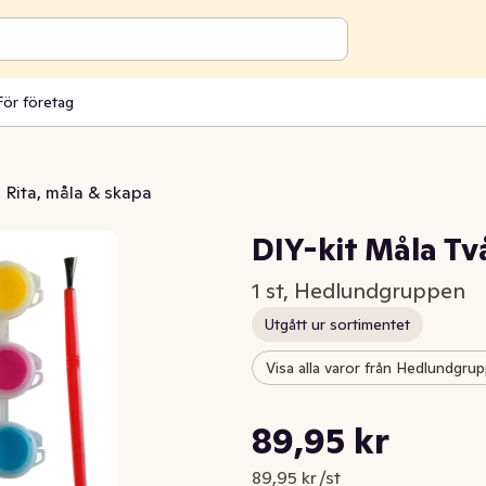
För företag
Rita, måla & skapa
DIY-kit Måla Tv
1 st, Hedlundgruppen
Utgått ur sortimentet
Visa alla varor från Hedlundgru
Styckpris: 89,95 kr /st
89,95 kr
Nuvarande pris är: 89,95 kr
89,95 kr /st