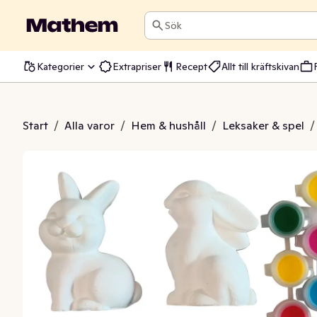
Sök
Kategorier
Extrapriser
Recept
Allt till kräftskivan
Kaniner, Pensel & 6 Färger
Start
/
Alla varor
/
Hem & hushåll
/
Leksaker & spel
/