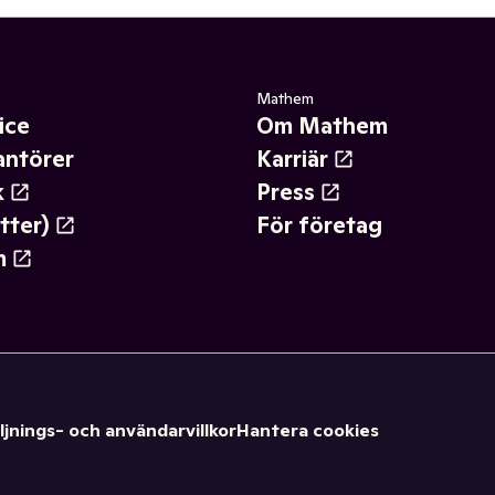
Mathem
ice
Om Mathem
antörer
Karriär
k
Press
tter)
För företag
m
ljnings- och användarvillkor
Hantera cookies