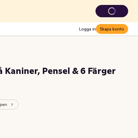
Logga in
Skapa konto
å Kaniner, Pensel & 6 Färger
ppen