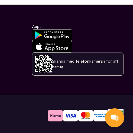
Appar
Skanna med telefonkameran för att
hämta