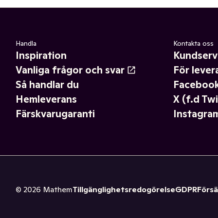
Handla
Kontakta oss
Inspiration
Kundserv
Vanliga frågor och svar
För lever
Så handlar du
Faceboo
Hemleverans
X (f.d Twi
Färskvarugaranti
Instagra
©
2026
Mathem
Tillgänglighetsredogörelse
GDPR
Försä