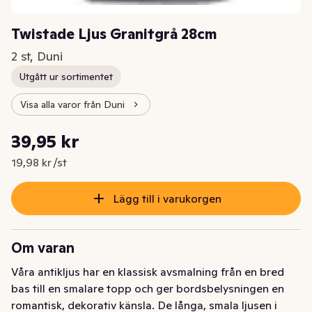
Twistade Ljus Granitgrå 28cm
2 st, Duni
Utgått ur sortimentet
Visa alla varor från Duni
Styckpris: 19,98 kr /st
39,95 kr
Nuvarande pris är: 39,95 kr
19,98 kr /st
Lägg till i varukorgen
Om varan
Våra antikljus har en klassisk avsmalning från en bred 
bas till en smalare topp och ger bordsbelysningen en 
romantisk, dekorativ känsla. De långa, smala ljusen i 