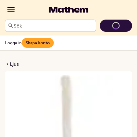
Sök
Logga in
Skapa konto
jus Granitgrå 28cm
Ljus