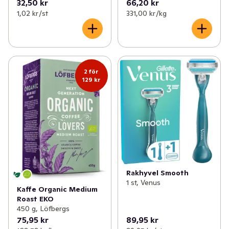
32,50 kr
66,20 kr
1,02 kr /st
331,00 kr /kg
2 för
129 kr
Rakhyvel Smooth
1 st, Venus
Kaffe Organic Medium
Roast EKO
450 g, Löfbergs
75,95 kr
89,95 kr