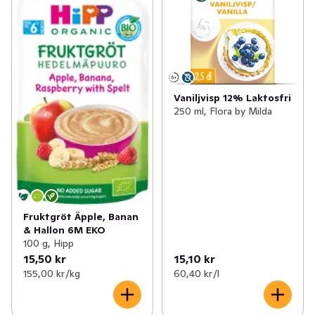
Vaniljvisp 12% Laktosfri
250 ml, Flora by Milda
Fruktgröt Äpple, Banan
& Hallon 6M EKO
100 g, Hipp
15,50 kr
15,10 kr
155,00 kr /kg
60,40 kr /l