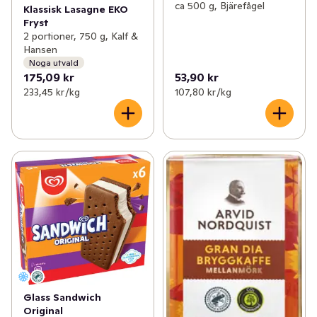
ca 500 g, Bjärefågel
Klassisk Lasagne EKO
Fryst
2 portioner, 750 g, Kalf &
Hansen
Noga utvald
175,09 kr
53,90 kr
233,45 kr /kg
107,80 kr /kg
Glass Sandwich
Original