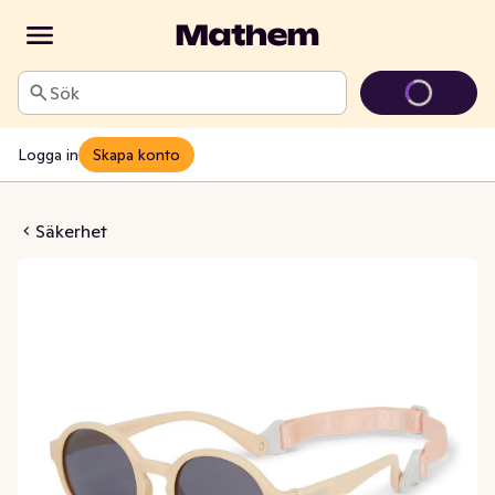
Sök
Logga in
Skapa konto
n Fiji Cappuccino
Säkerhet