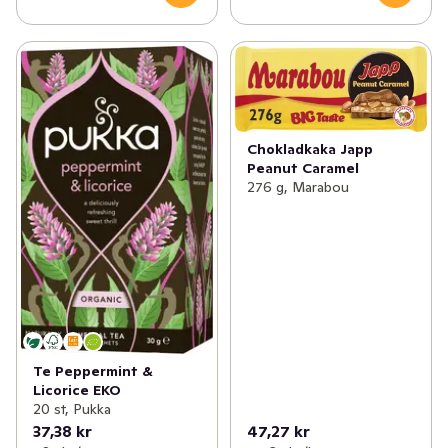
Chokladkaka Japp
Peanut Caramel
276 g, Marabou
Te Peppermint &
Licorice EKO
20 st, Pukka
37,38 kr
47,27 kr