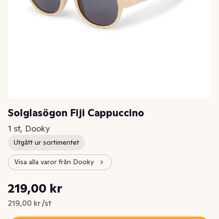
Solglasögon Fiji Cappuccino
1 st, Dooky
Utgått ur sortimentet
Visa alla varor från Dooky
Styckpris: 219,00 kr /st
219,00 kr
Nuvarande pris är: 219,00 kr
219,00 kr /st