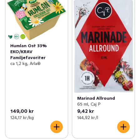
Humlan Ost 33%
EKO/KRAV
Familjefavoriter
ca 1,2 kg, Arla®
Marinad Allround
65 ml, Caj P
149,00 kr
9,42 kr
124,17 kr /kg
144,92 kr /l