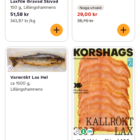
Laxfilé Gravad Skivad
150 g, Lillängshamnens
Noga utvald
51,58 kr
29,00 kr
343,87 kr /kg
38,76 kr
Varmrökt Lax Hel
ca 1500 g,
Lillängshamnens