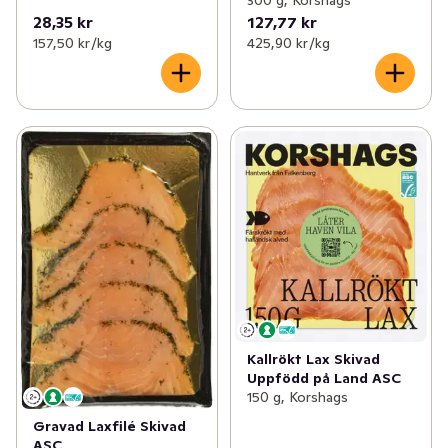
300 g, Korshags
28,35 kr
127,77 kr
157,50 kr /kg
425,90 kr /kg
Kallrökt Lax Skivad
Uppfödd på Land ASC
150 g, Korshags
Gravad Laxfilé Skivad
ASC