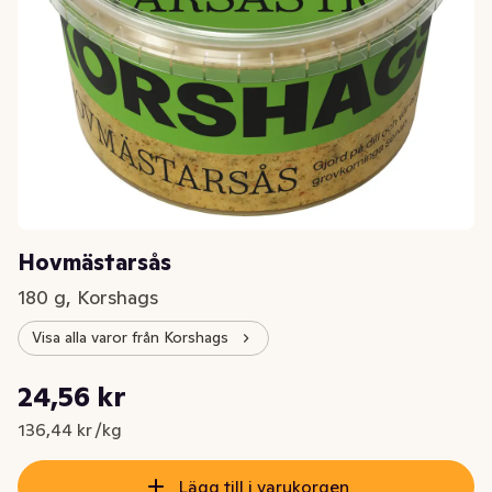
Hovmästarsås
180 g, Korshags
Visa alla varor från Korshags
Styckpris: 136,44 kr /kg
24,56 kr
Nuvarande pris är: 24,56 kr
136,44 kr /kg
Lägg till i varukorgen