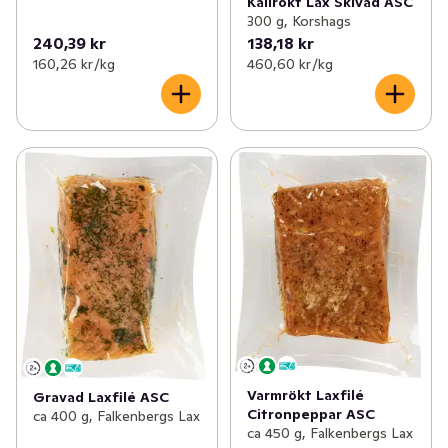
Kallrökt Lax Skivad ASC
300 g, Korshags
240,39 kr
138,18 kr
160,26 kr /kg
460,60 kr /kg
Varmrökt Laxfilé
Gravad Laxfilé ASC
Citronpeppar ASC
ca 400 g, Falkenbergs Lax
ca 450 g, Falkenbergs Lax