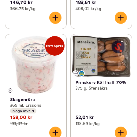
146,70 kr
183,61 kr
366,75 kr /kg
408,02 kr /kg
Extrapris
Prinskorv Kötthalt 70%
375 g, Stensåkra
Skagenröra
365 ml, Erssons
Noga utvald
159,00 kr
52,01 kr
193,07 kr
138,69 kr /kg