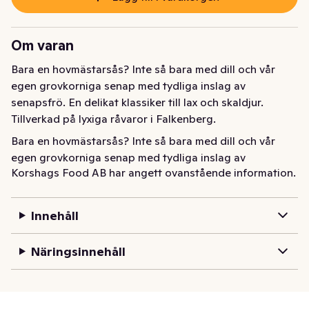
Om varan
Bara en hovmästarsås? Inte så bara med dill och vår 
egen grovkorniga senap med tydliga inslag av 
senapsfrö. En delikat klassiker till lax och skaldjur. 
Tillverkad på lyxiga råvaror i Falkenberg.
Bara en hovmästarsås? Inte så bara med dill och vår 
egen grovkorniga senap med tydliga inslag av 
Korshags Food AB har angett ovanstående information.
senapsfrö. En delikat klassiker till lax och skaldjur. 
Tillverkad på lyxiga råvaror i Falkenberg.  

Innehåll
Korshags började 1937 med en liten fiskbutik i 
Falkenberg och rymmer idag tre generationer av 
Näringsinnehåll
kunskap, hantverk och nyfikenhet. Och det är vår 
genuina kärlek till råvarorna, maten och havet som 
genomsyrar allt vi gör.