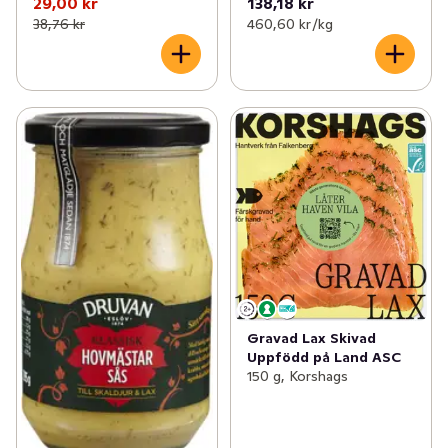
29,00 kr
138,18 kr
38,76 kr
460,60 kr /kg
Gravad Lax Skivad
Uppfödd på Land ASC
150 g, Korshags