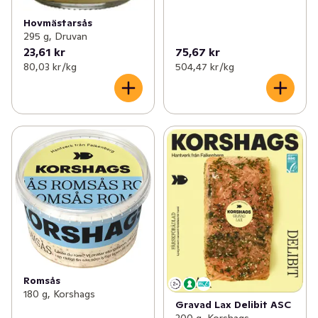
Hovmästarsås
295 g, Druvan
23,61 kr
75,67 kr
80,03 kr /kg
504,47 kr /kg
Romsås
180 g, Korshags
Gravad Lax Delibit ASC