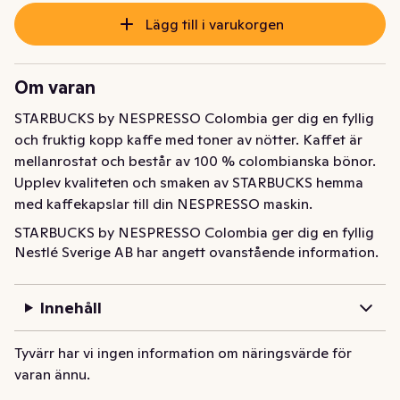
Lägg till i varukorgen
Om varan
STARBUCKS by NESPRESSO Colombia ger dig en fyllig 
och fruktig kopp kaffe med toner av nötter. Kaffet är 
mellanrostat och består av 100 % colombianska bönor. 
Upplev kvaliteten och smaken av STARBUCKS hemma 
med kaffekapslar till din NESPRESSO maskin.
STARBUCKS by NESPRESSO Colombia ger dig en fyllig 
Nestlé Sverige AB har angett ovanstående information.
och fruktig kopp kaffe med toner av nötter. Kaffet är 
mellanrostat och består av 100 % colombianska bönor. 
Upplev kvaliteten och smaken av STARBUCKS hemma 
Innehåll
med kaffekapslar till din NESPRESSO maskin.
Tyvärr har vi ingen information om näringsvärde för
varan ännu.