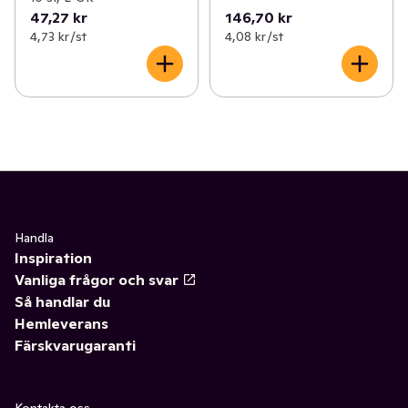
47,27 kr
146,70 kr
4,73 kr /st
4,08 kr /st
Handla
Inspiration
Vanliga frågor och svar
Så handlar du
Hemleverans
Färskvarugaranti
Kontakta oss