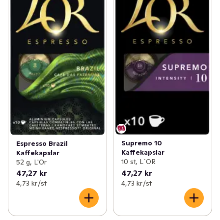
Supremo 10
Espresso Brazil
Kaffekapslar
Kaffekapslar
10 st, L´OR
52 g, L'Or
47,27 kr
47,27 kr
4,73 kr /st
4,73 kr /st