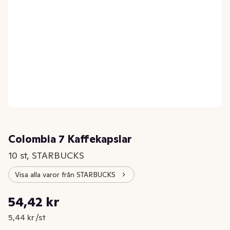
Colombia 7 Kaffekapslar
10 st, STARBUCKS
Visa alla varor från STARBUCKS
Styckpris: 5,44 kr /st
54,42 kr
Nuvarande pris är: 54,42 kr
5,44 kr /st