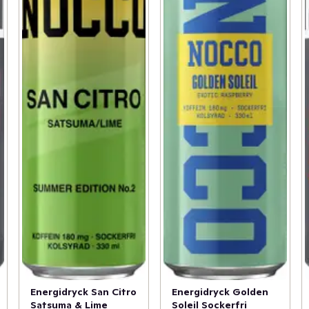
Energidryck San Citro
Energidryck Golden
Satsuma & Lime
Soleil Sockerfri