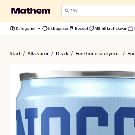
Sök
Kategorier
Extrapriser
Recept
Allt till kräftskivan
Juicy Melba Sockerfri
Start
/
Alla varor
/
Dryck
/
Funktionella drycker
/
Ene