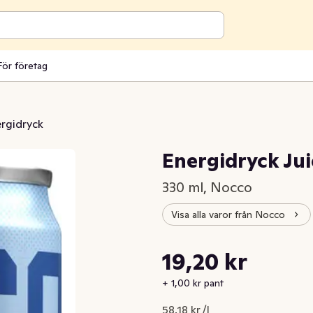
För företag
rgidryck
Energidryck Jui
330 ml, Nocco
Visa alla varor från Nocco
Styckpris: 58,18 kr /l
19,20 kr
Nuvarande pris är: 19,20 kr
+ 1,00 kr pant
58,18 kr /l