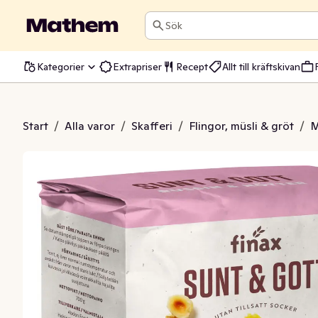
Sök
Kategorier
Extrapriser
Recept
Allt till kräftskivan
Russin & Nötter
Start
/
Alla varor
/
Skafferi
/
Flingor, müsli & gröt
/
M