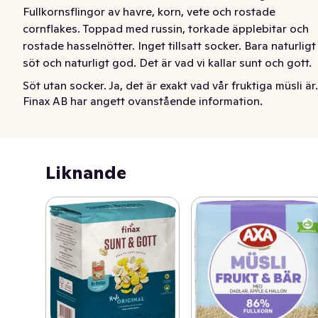
Fullkornsflingor av havre, korn, vete och rostade 
cornflakes. Toppad med russin, torkade äpplebitar och 
rostade hasselnötter. Inget tillsatt socker. Bara naturligt 
söt och naturligt god. Det är vad vi kallar sunt och gott.
Söt utan socker. Ja, det är exakt vad vår fruktiga müsli är. 
Finax AB har angett ovanstående information.
Fullkornsflingor av havre, korn, vete och rostade 
cornflakes. Toppad med russin, torkade äpplebitar och 
rostade hasselnötter. Inget tillsatt socker. Bara naturligt 
söt och naturligt god. Det är vad vi kallar sunt och gott.
Liknande