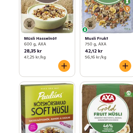
Müsli Hasselnöt
Musli Frukt
600 g, AXA
750 g, AXA
28,35 kr
42,12 kr
47,25 kr /kg
56,16 kr /kg