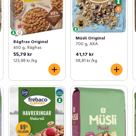
Müsli Original
Rågfras Original
700 g, AXA
450 g, Rågfras
55,79 kr
41,17 kr
123,98 kr /kg
58,81 kr /kg