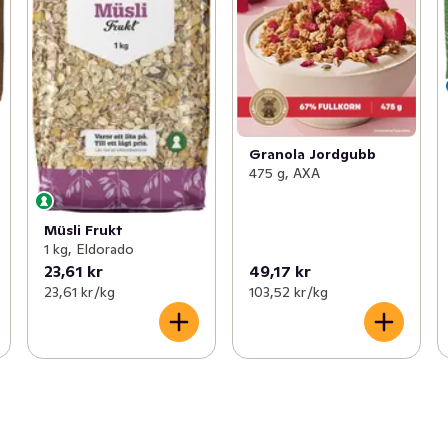
Granola Jordgubb
475 g, AXA
Müsli Frukt
1 kg, Eldorado
23,61 kr
49,17 kr
23,61 kr /kg
103,52 kr /kg