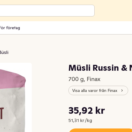
För företag
üsli
Müsli Russin & 
700 g, Finax
Visa alla varor från Finax
Styckpris: 51,31 kr /kg
35,92 kr
Nuvarande pris är: 35,92 kr
51,31 kr /kg