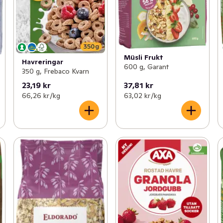
Müsli Frukt
Havreringar
600 g, Garant
350 g, Frebaco Kvarn
23,19 kr
37,81 kr
66,26 kr /kg
63,02 kr /kg