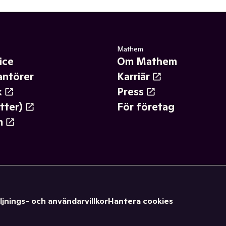
Mathem
ice
Om Mathem
antörer
Karriär
k
Press
tter)
För företag
m
ljnings- och användarvillkor
Hantera cookies