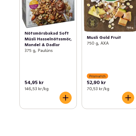
Nötsmörsbakad Soft
Musli Gold Fruit
Müsli Hasselnötssmör,
750 g, AXA
Mandel & Dadlar
375 g, Paulúns
Prismatch
54,95 kr
52,90 kr
146,53 kr /kg
70,53 kr /kg