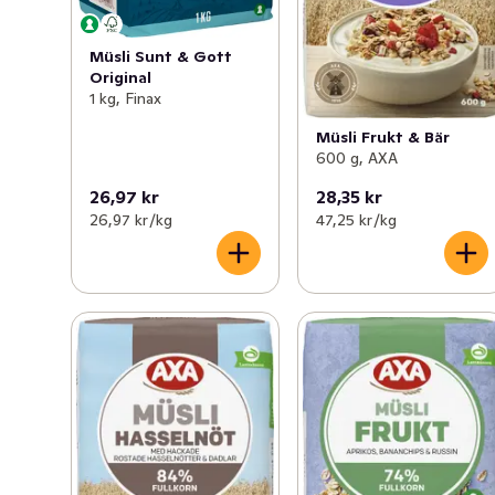
Müsli Sunt & Gott
Original
1 kg, Finax
Müsli Frukt & Bär
600 g, AXA
26,97 kr
28,35 kr
26,97 kr /kg
47,25 kr /kg