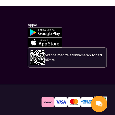
Appar
Skanna med telefonkameran för att
hämta