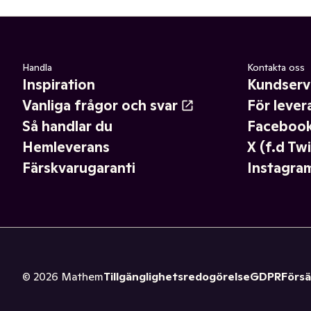
Handla
Kontakta oss
Inspiration
Kundserv
Vanliga frågor och svar
För lever
Så handlar du
Faceboo
Hemleverans
X (f.d Twi
Färskvarugaranti
Instagra
©
2026
Mathem
Tillgänglighetsredogörelse
GDPR
Försä