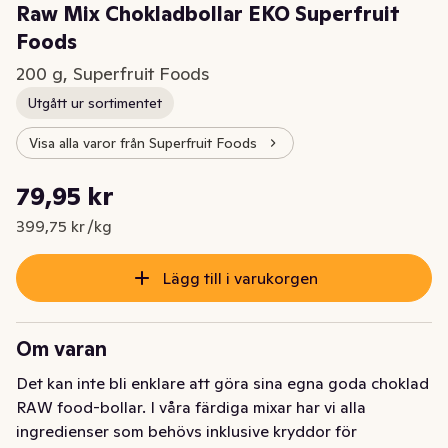
Raw Mix Chokladbollar EKO Superfruit
Foods
200 g, Superfruit Foods
Utgått ur sortimentet
Visa alla varor från Superfruit Foods
Styckpris: 399,75 kr /kg
79,95 kr
Nuvarande pris är: 79,95 kr
399,75 kr /kg
Lägg till i varukorgen
Om varan
Det kan inte bli enklare att göra sina egna goda choklad 
RAW food-bollar. I våra färdiga mixar har vi alla 
ingredienser som behövs inklusive kryddor för 