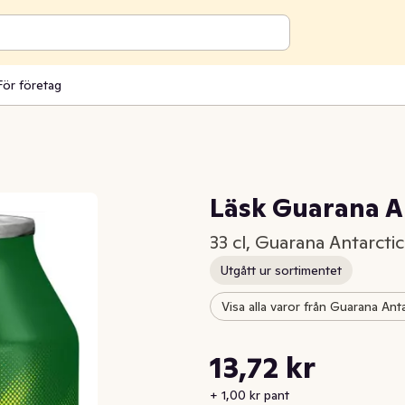
För företag
Läsk Guarana A
33 cl, Guarana Antarctic
Utgått ur sortimentet
Visa alla varor från Guarana Ant
Styckpris: 41,58 kr /l
13,72 kr
Nuvarande pris är: 13,72 kr
+ 1,00 kr pant