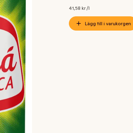
41,58 kr /l
Lägg till i varukorgen