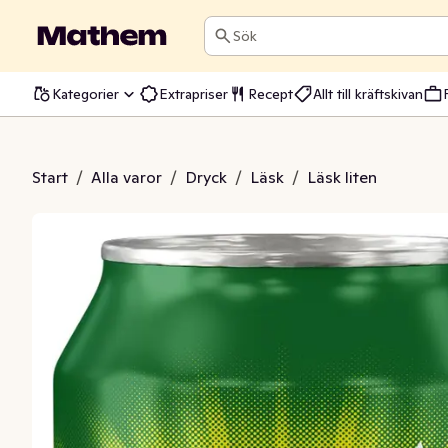
Sök
Kategorier
Extrapriser
Recept
Allt till kräftskivan
arana Antarctica
Start
/
Alla varor
/
Dryck
/
Läsk
/
Läsk liten