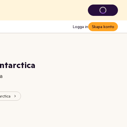
Logga in
Skapa konto
ntarctica
a
arctica