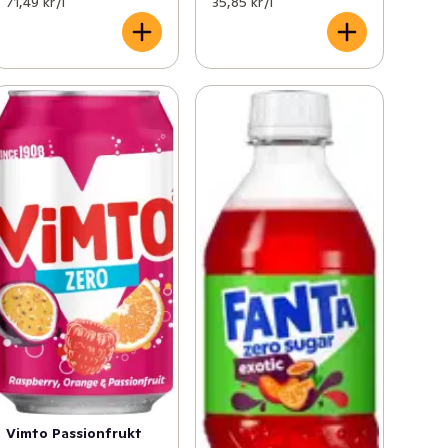
71,49 kr /l
35,85 kr /l
Vimto Passionfrukt