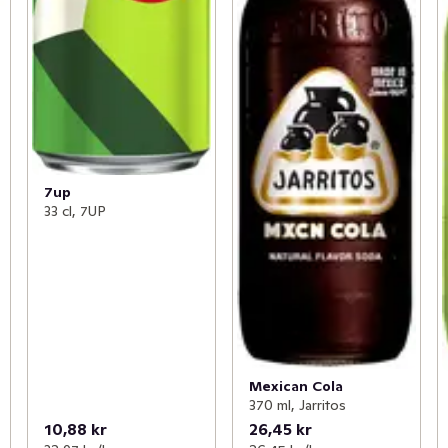
7up
33 cl, 7UP
Mexican Cola
370 ml, Jarritos
10,88 kr
26,45 kr