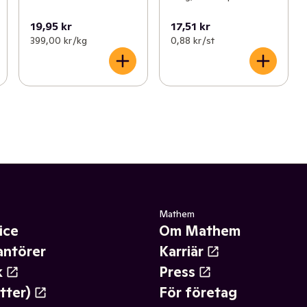
19,95 kr
17,51 kr
399,00 kr /kg
0,88 kr /st
Mathem
ice
Om Mathem
antörer
Karriär
k
Press
tter)
För företag