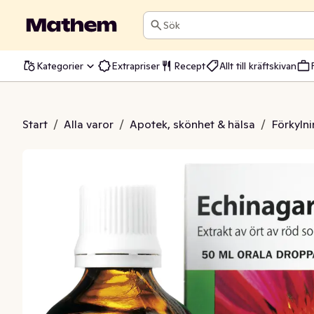
Sök
Kategorier
Extrapriser
Recept
Allt till kräftskivan
hinagard Läkemedel
Start
/
Alla varor
/
Apotek, skönhet & hälsa
/
Förkyln