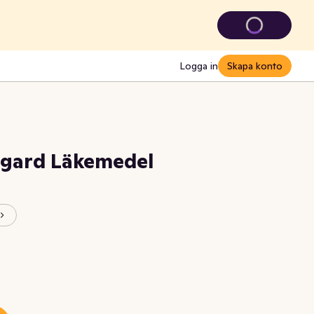
Logga in
Skapa konto
agard Läkemedel