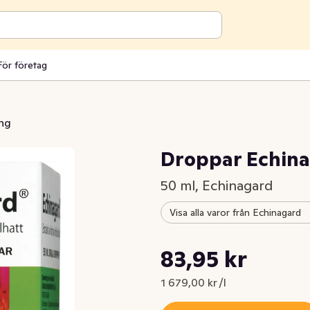
För företag
ing
Droppar Echin
50 ml, Echinagard
Visa alla varor från Echinagard
Styckpris: 1 679,00 kr /l
83,95 kr
Nuvarande pris är: 83,95 kr
1 679,00 kr /l