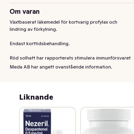
Om varan
Växtbaserat läkemedel för kortvarig profylax och 
lindring av förkylning.

Endast korttidsbehandling.

Röd solhatt har rapporterats stimulera immunförsvaret 
(makrofagernas fagocytos och aktiviteten hos NK-
Meda AB har angett ovanstående information.
celler).

En studie på Echinagard orala droppar visade att hos 
personer med förkylningssymtom bröt förkylningen ut 
Liknande
mindre ofta hos dem som fick Echinagard droppar 
jämfört med de personer som enbart fick overksamma 
droppar. Förkylningen förkortades med i medeltal 4 
dagar.
Växtbaserat läkemedel för kortvarig profylax och 