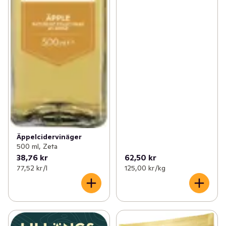
Äppelcidervinäger
500 ml, Zeta
38,76 kr
62,50 kr
77,52 kr /l
125,00 kr /kg