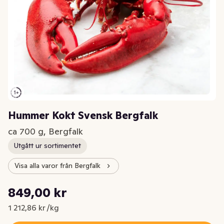
Hummer Kokt Svensk Bergfalk
ca 700 g, Bergfalk
Utgått ur sortimentet
Visa alla varor från Bergfalk
Styckpris: 1 212,86 kr /kg
849,00 kr
Nuvarande pris är: 849,00 kr
1 212,86 kr /kg