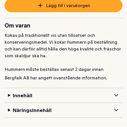
Lägg till i varukorgen
Om varan
Kokas på traditionellt vis utan tillsatser och 
konserveringsmedel. Vi kokar hummern på beställning 
och kan därför alltid hålla den höga kvalité och fräschör 
som skaldjur ska ha. 

Hummern måste beställas senast 2 dagar innan 
leverans. Om du önskar avboka artikeln, måste detta 
Bergfalk AB har angett ovanstående information.
ske senast 2 dagar innan leverans.
Kokas på traditionellt vis utan tillsatser och 
Innehåll
konserveringsmedel. Vi kokar hummern på beställning 
och kan därför alltid hålla den höga kvalité och fräschör 
Näringsinnehåll
som skaldjur ska ha. 

Hummern måste beställas senast 2 dagar innan 