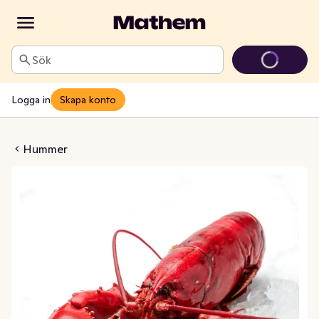
Sök
Logga in
Skapa konto
t Svensk Bergfalk
Hummer