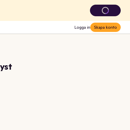
Logga in
Skapa konto
ryst