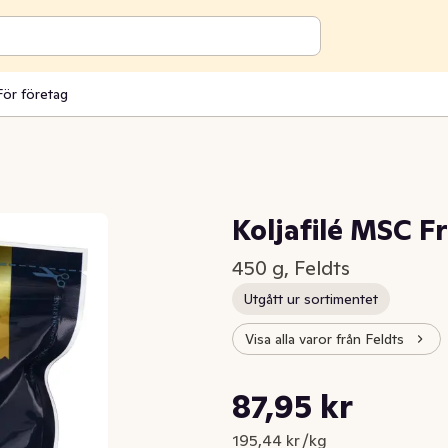
För företag
Koljafilé MSC F
450 g, Feldts
Utgått ur sortimentet
Visa alla varor från Feldts
Styckpris: 195,44 kr /kg
87,95 kr
Nuvarande pris är: 87,95 kr
195,44 kr /kg