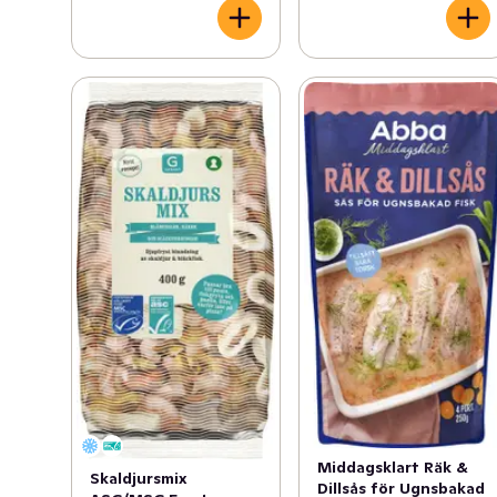
Middagsklart Räk &
Skaldjursmix
Dillsås för Ugnsbakad