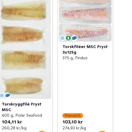
Torskfiléer MSC Fryst
3x125g
375 g, Findus
Torskryggfilé Fryst
MSC
400 g, Polar Seafood
Prismatch
104,11 kr
103,10 kr
260,28 kr /kg
274,93 kr /kg