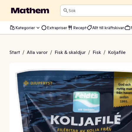
Sök
Kategorier
Extrapriser
Recept
Allt till kräftskivan
filé MSC Fryst
Start
/
Alla varor
/
Fisk & skaldjur
/
Fisk
/
Koljafile